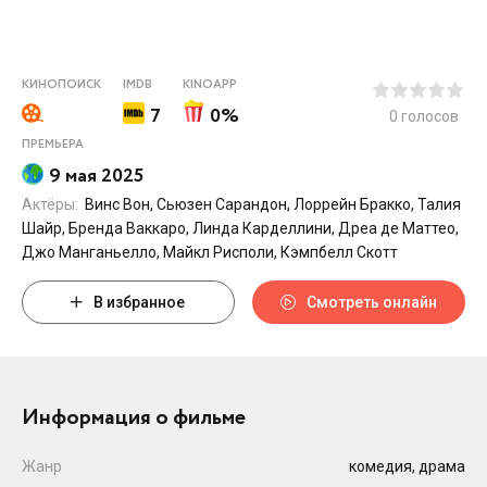
КИНОПОИСК
IMDB
KINOAPP
7
0%
0
голосов
ПРЕМЬЕРА
9 мая 2025
Актёры:
Винс Вон, Сьюзен Сарандон, Лоррейн Бракко, Талия
Шайр, Бренда Ваккаро, Линда Карделлини, Дреа де Маттео,
Джо Манганьелло, Майкл Рисполи, Кэмпбелл Скотт
В избранное
Смотреть онлайн
Информация о фильме
Жанр
комедия, драма