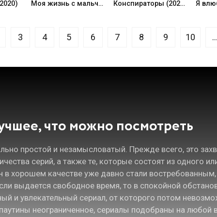
2020)
Моя жизнь с мальчиками Уолтер (2023)
Конспираторы (2025)
3
4
5
6
7
8
9
10
..
учшее, что можно посмотреть
ольно простой и незамысловатый. Прежде всего, это за
чества серий, а также те, которые состоят из одного ил
н в хорошем качестве уже давно стали востребованным, т
сли выдается свободное время, то в спокойной обстано
ный и увлекательный сериал, от которого потом невозмо
паутины неограниченное, сериалы подобраны на любой вк