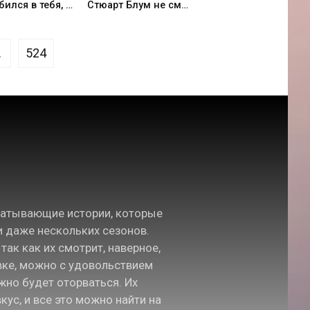
Я влюбился в тебя, когда ты бежала в лунной ночи (2026)
Стюарт Блум не смог спасти вселенную (2026)
.
524
хватывающие истории, которые
и даже нескольких сезонов.
ак как их смотрит, наверное,
вке, можно с удовольствием
жно будет оторваться. Их
ус, и все это можно найти на