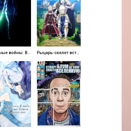
Звёздные войны: Видения представляют — Девятый джедай (2026)
Рыцарь-скелет вступает в параллельный мир (2022)