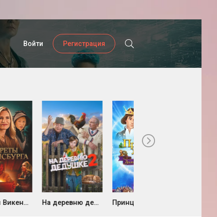
Войти
Регистрация
На деревню дедушке 2 (2026)
Принцесса-лебедь: Дольше, чем вечность (2023)
Губка Боб квадратные штаны (13 сезон, 1999)