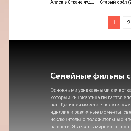
Алиса в Стране чудес. Безумные приключения (2026)
Старый орёл (
1
2
Семейные фильмы с
Основными узнаваемыми качествам
который кинокартина пытается вло
лет. Детишки вместе с родителям
идиллия и различные моменты, св
исключительно положительные и те
на свете. Эта часть мирового кин