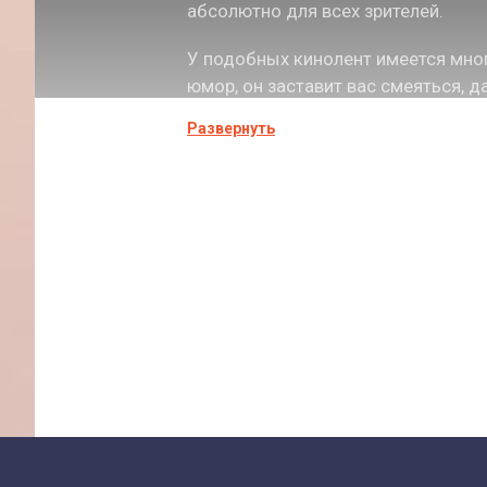
абсолютно для всех зрителей.
У подобных кинолент имеется мно
юмор, он заставит вас смеяться, 
просматривая подобные фильмы, о
Развернуть
Обнимая в момент просмотра родит
очередь родственники постарше ос
не бросая в беде.
Фильмы для всей се
Семейный жанр появился со времен
фильмы. Их невозможно было отнес
Прошлые режиссеры были буквальн
данный момент многие еще вспоми
семейного жанра является подняти
просмотра очередного фильма онла