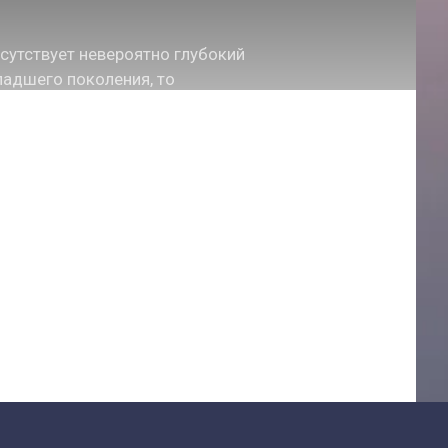
сутствует невероятно глубокий
ладшего поколения, то
 имеющихся во внешнем мире.
о стороны взрослых. В свою
и воспитывать их, как подобает,
качестве
сказки и различные детские
утствуют в данном разделе.
зданию семейного фильма. В
 лет назад. Основной целью
е даже не переживать, после
шие впечатления.