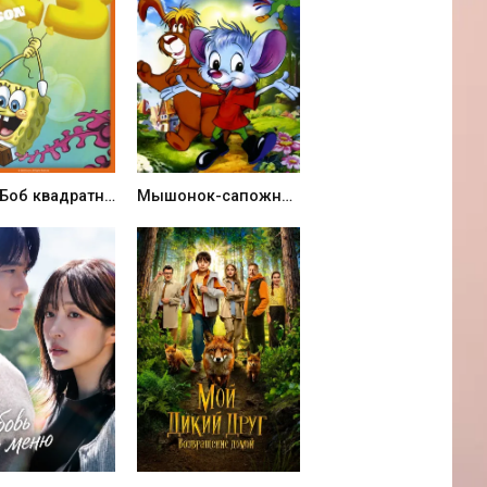
Губка Боб квадратные штаны (13 сезон, 1999)
Мышонок-сапожник (1997)