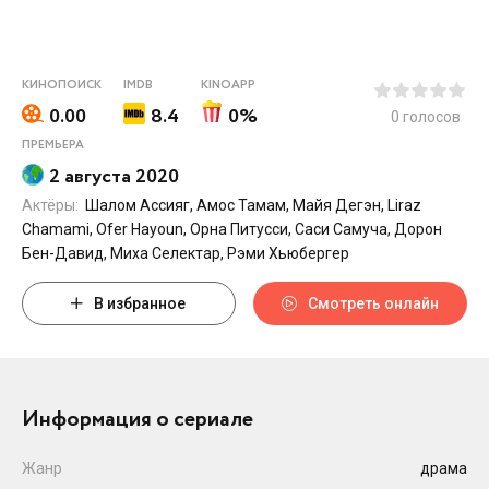
КИНОПОИСК
IMDB
KINOAPP
0.00
8.4
0%
0
голосов
ПРЕМЬЕРА
2 августа 2020
Актёры:
Шалом Ассияг, Амос Тамам, Майя Дегэн, Liraz
Chamami, Ofer Hayoun, Орна Питусси, Саси Самуча, Дорон
Бен-Давид, Миха Селектар, Рэми Хьюбергер
В избранное
Смотреть онлайн
Информация о сериале
Жанр
драма