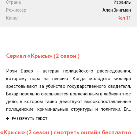
Страна
Израиль
Режиссер
Алон Зингман
Канал
Kan 11
Сериал «Крысы» (2 сезон )
Иззи Бахар - ветеран полицейского расследования,
которому пора на пенсию. Когда молодого киллера
арестовывают за убийство государственного свидетеля,
Бахар невольно оказывается вовлеченным в лабиринтное
дело, в котором тайно действуют высокопоставленные
полицейские, криминальные структуры и политики. Его
верность полиции и своему бывшему напарнику и
РАЗВЕРНУТЬ ТЕКСТ
лучшему другу Бараку Харелю внезапно оказывается под
«Крысы» (2 сезон ) смотреть онлайн бесплатно
вопросом. Обыденность мультикультурного