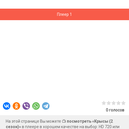
взаимодействия, конфликтов и мимолетного присутствия
мира не может быть понята теми, кто не жил в
Плеер 1
исторической и современной зоне военных действий.
Израиль - это место, где многие иностранцы и экспаты
обрели свой дом, иногда по собственному желанию, а
иногда благодаря вмешательству правительства. На
такой небольшой географической территории истории
выживания и создания новой жизни, сосуществования с
конфликтующими убеждениями и ценностями, а также
роли правительства, полиции и армии находят отражение
в историях, рассказываемых на больших и малых экранах.
0
голосов
На этой странице Вы можете 📺
посмотреть «Крысы (2
сезон)»
в плеере в хорошем качестве на выбор: HD 720 или